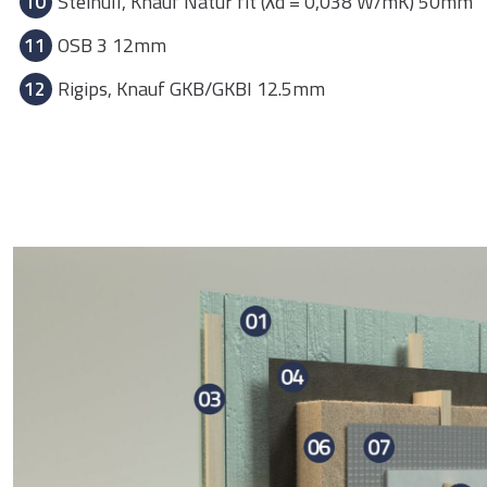
10
Steinull, Knauf Natur fit (λd = 0,038 W/mK) 50mm
11
OSB 3 12mm
12
Rigips, Knauf GKB/GKBI 12.5mm