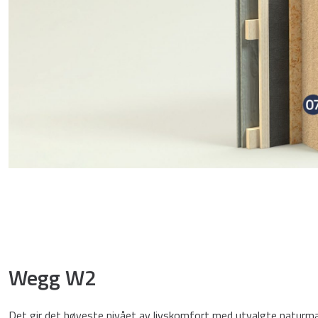
Wegg W2
Det gir det høyeste nivået av livskomfort med utvalgte naturma