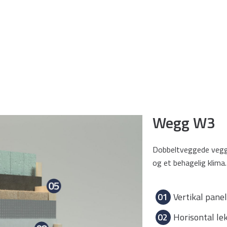
Wegg W3
Dobbeltveggede veggb
og et behagelig klima.
01
Vertikal pane
02
Horisontal le