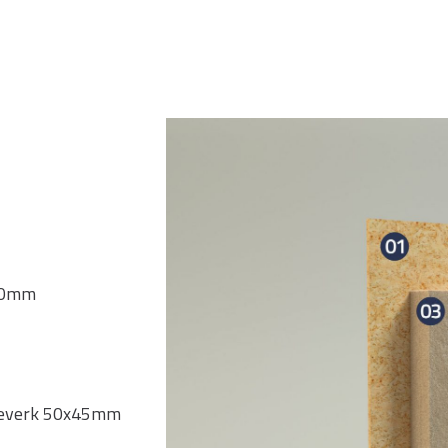
/80mm
 treverk 50x45mm