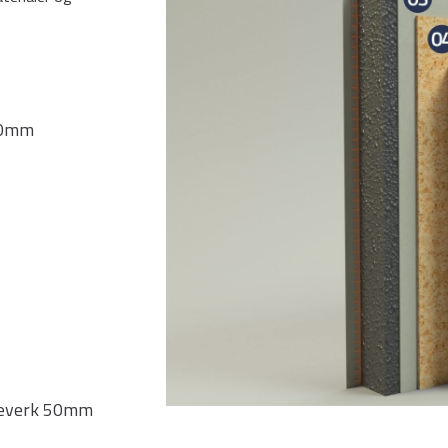
60mm
treverk 50mm