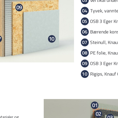
03
Vertikal unde
04
Tyvek, vannt
05
OSB 3 Eger 
06
Bærende kons
07
Steinull, Kna
08
PE folie, Kna
09
OSB 3 Eger 
10
Rigips, Knau
terialer og