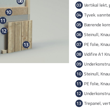
03
Vertikal lekt
04
Tyvek. vannt
05
Bærende kons
06
Steinull, Kna
07
PE folie, Kna
08
Vidifire A1 K
09
Underkonstruk
10
Steinull, Kna
11
PE folie, Kna
12
Underkonstru
13
Trepanel, ver