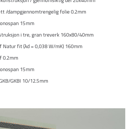
rkonstruksjon / gjennomsiktig del 20x40mm
ett /dampgjennomtrengelig folie 0.2mm
Kronospan 15mm
truksjon i tre, gran treverk 160x80/40mm
uf Natur fit (λd = 0,038 W/mK) 160mm
uf 0.2mm
Kronospan 15mm
f GKB/GKBI 10/12.5mm