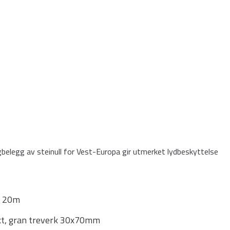
elegg av steinull for Vest-Europa gir utmerket lydbeskyttelse
l 20m
kt, gran treverk 30x70mm