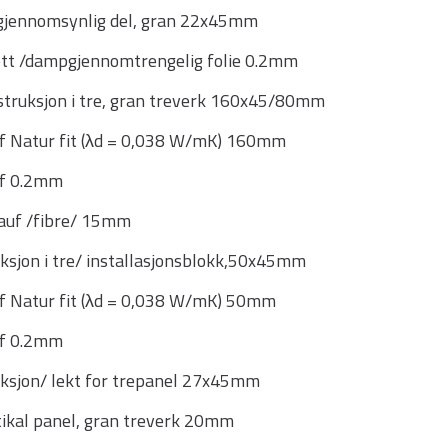
, gjennomsynlig del, gran 22x45mm
ett /dampgjennomtrengelig folie 0.2mm
truksjon i tre, gran treverk 160x45/80mm
uf Natur fit (λd = 0,038 W/mK) 160mm
uf 0.2mm
nauf /fibre/ 15mm
sjon i tre/ installasjonsblokk,50x45mm
uf Natur fit (λd = 0,038 W/mK) 50mm
uf 0.2mm
ksjon/ lekt for trepanel 27x45mm
tikal panel, gran treverk 20mm