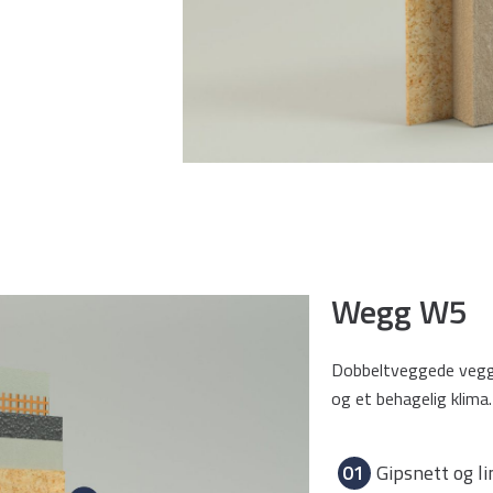
Wegg W5
Dobbeltveggede veggb
og et behagelig klima.
01
Gipsnett og l