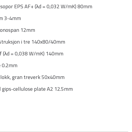
isopor EPS AF+ (λd = 0,032 W/mK) 80mm
lim 3-4mm
Kronospan 12mm
truksjon i tre 140x80/40mm
auf (λd = 0,038 W/mK) 140mm
ie 0.2mm
blokk, gran treverk 50x40mm
l gips-cellulose plate A2 12.5mm