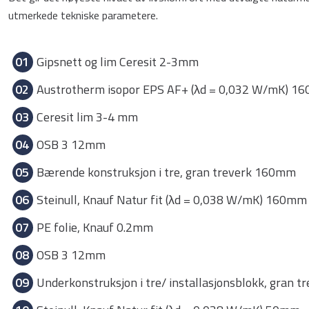
utmerkede tekniske parametere.
01
Gipsnett og lim Ceresit 2-3mm
02
Austrotherm isopor EPS AF+ (λd = 0,032 W/mK) 1
03
Ceresit lim 3-4 mm
04
OSB 3 12mm
05
Bærende konstruksjon i tre, gran treverk 160mm
06
Steinull, Knauf Natur fit (λd = 0,038 W/mK) 160mm
07
PE folie, Knauf 0.2mm
08
OSB 3 12mm
09
Underkonstruksjon i tre/ installasjonsblokk, gran 