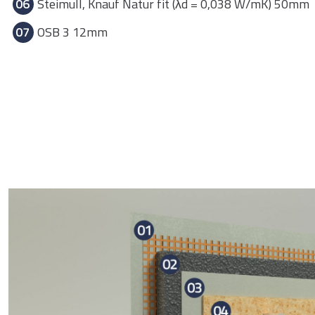
06
Steimull, Knauf Natur fit (λd = 0,038 W/mK) 50mm
07
OSB 3 12mm