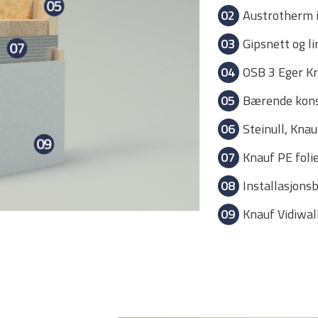
02
Austrotherm 
03
Gipsnett og 
04
OSB 3 Eger 
05
Bærende kons
06
Steinull, Kn
07
Knauf PE fol
08
Installasjons
09
Knauf Vidiwal