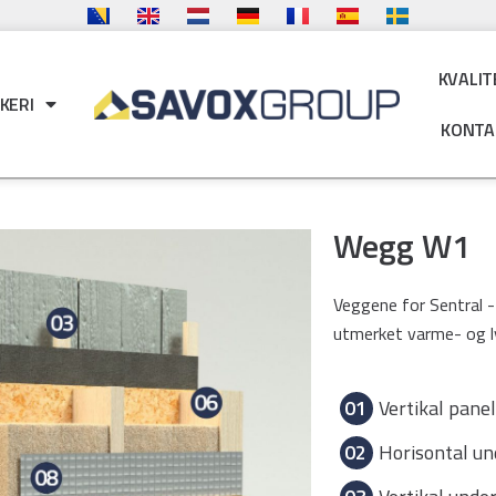
KVALIT
KERI
KONTA
Wegg W1
Veggene for Sentral -
utmerket varme- og ly
01
Vertikal pane
02
Horisontal u