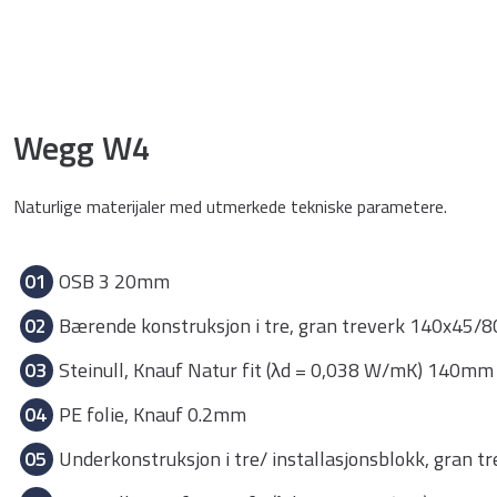
Wegg W4
Naturlige materijaler med utmerkede tekniske parametere.
01
OSB 3 20mm
02
Bærende konstruksjon i tre, gran treverk 140x45
03
Steinull, Knauf Natur fit (λd = 0,038 W/mK) 140mm
04
PE folie, Knauf 0.2mm
05
Underkonstruksjon i tre/ installasjonsblokk, gran