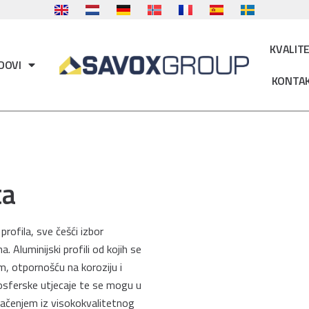
KVALIT
IDOVI
KONTA
ta
 profila, sve češći izbor
. Aluminijski profili od kojih se
m, otpornošću na koroziju i
osferske utjecaje te se mogu u
vlačenjem iz visokokvalitetnog