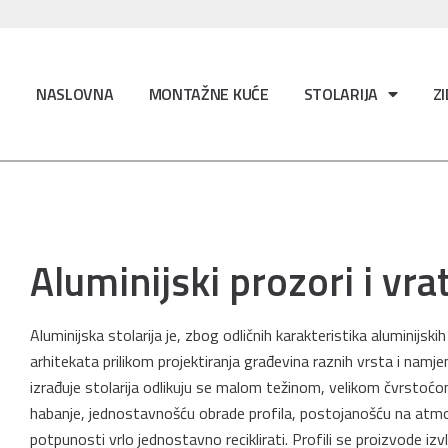
NASLOVNA
MONTAŽNE KUĆE
STOLARIJA
Z
Aluminijski prozori i vra
Aluminijska stolarija je, zbog odličnih karakteristika aluminijskih
arhitekata prilikom projektiranja građevina raznih vrsta i namjena
izrađuje stolarija odlikuju se malom težinom, velikom čvrstoćo
habanje, jednostavnošću obrade profila, postojanošću na atm
potpunosti vrlo jednostavno reciklirati. Profili se proizvode iz