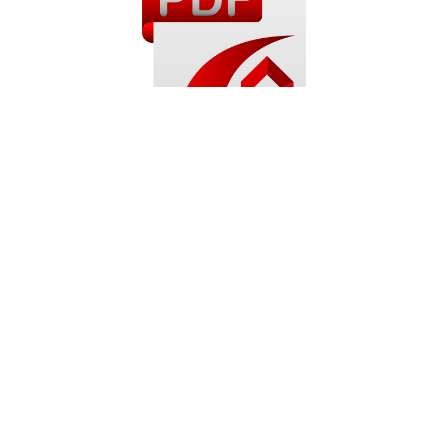
Proizvodnja
Savox Group
Montažne kuće
O nama