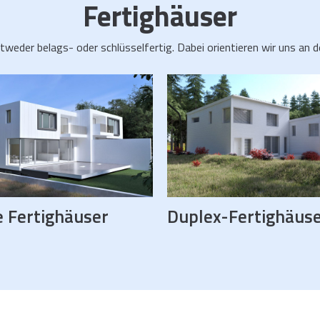
Fertighäuser
ntweder belags- oder schlüsselfertig. Dabei orientieren wir uns a
 Fertighäuser
Duplex-Fertighäus
oderne Fertighäuser
Duplex-Fertighaus